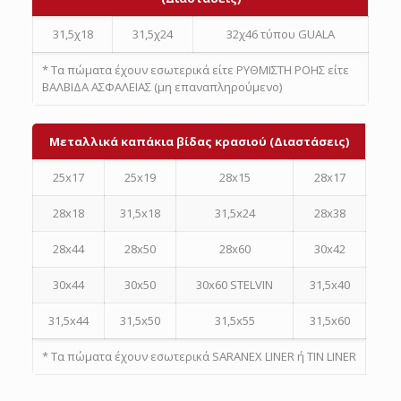
31,5χ18
31,5χ24
32χ46 τύπου GUALA
* Τα πώματα έχουν εσωτερικά είτε ΡΥΘΜΙΣΤΗ ΡΟΗΣ είτε
ΒΑΛΒΙΔΑ ΑΣΦΑΛΕΙΑΣ (μη επαναπληρούμενο)
Μεταλλικά καπάκια βίδας κρασιού (Διαστάσεις)
25x17
25x19
28x15
28x17
28x18
31,5x18
31,5x24
28x38
28x44
28x50
28x60
30x42
30x44
30x50
30x60 STELVIN
31,5x40
31,5x44
31,5x50
31,5x55
31,5x60
* Τα πώματα έχουν εσωτερικά SARANEX LINER ή ΤΙΝ LINER