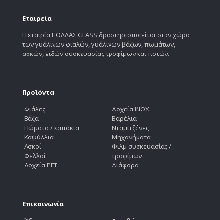
Εταιρεία
Η εταιρία ΠΟΛΛΑΣ GLASS δραστηριοποιείται στον χώρο
των γυάλινων φιαλών, γυάλινων βάζων, πωμάτων,
ασκών, ειδών συσκευασίας τροφίμων και ποτών.
Προϊόντα
Φιάλες
Δοχεία INOX
Βάζα
Βαρέλια
Πώματα / καπάκια
Νταμιτζάνες
Καψύλλια
Μηχανήματα
Ασκοί
Φιλμ συσκευασίας /
Φελλοί
τροφίμων
Δοχεία PET
Διάφορα
Επικοινωνία