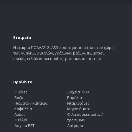
Εταιρεία
Η εταιρία ΠΟΛΛΑΣ GLASS δραστηριοποιείται στον χώρο
των γυάλινων φιαλών, γυάλινων βάζων, πωμάτων,
ασκών, ειδών συσκευασίας τροφίμων και ποτών.
Προϊόντα
Φιάλες
Δοχεία INOX
Βάζα
Βαρέλια
Πώματα / καπάκια
Νταμιτζάνες
Καψύλλια
Μηχανήματα
Ασκοί
Φιλμ συσκευασίας /
Φελλοί
τροφίμων
Δοχεία PET
Διάφορα