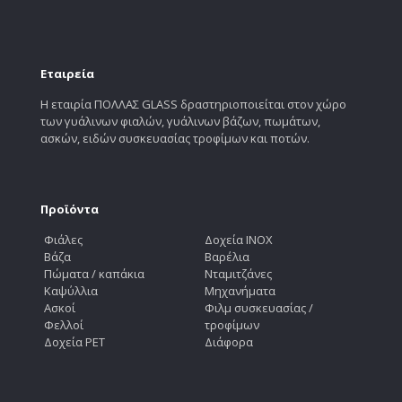
Εταιρεία
Η εταιρία ΠΟΛΛΑΣ GLASS δραστηριοποιείται στον χώρο
των γυάλινων φιαλών, γυάλινων βάζων, πωμάτων,
ασκών, ειδών συσκευασίας τροφίμων και ποτών.
Προϊόντα
Φιάλες
Δοχεία INOX
Βάζα
Βαρέλια
Πώματα / καπάκια
Νταμιτζάνες
Καψύλλια
Μηχανήματα
Ασκοί
Φιλμ συσκευασίας /
Φελλοί
τροφίμων
Δοχεία PET
Διάφορα