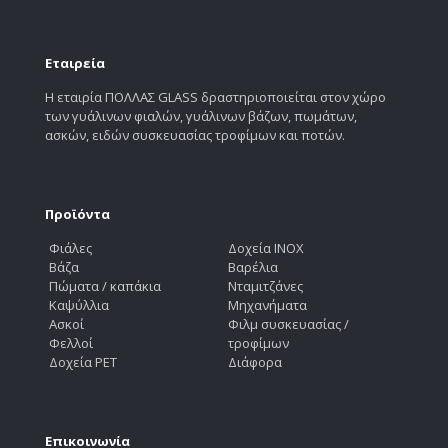
Εταιρεία
Η εταιρία ΠΟΛΛΑΣ GLASS δραστηριοποιείται στον χώρο
των γυάλινων φιαλών, γυάλινων βάζων, πωμάτων,
ασκών, ειδών συσκευασίας τροφίμων και ποτών.
Προϊόντα
Φιάλες
Δοχεία INOX
Βάζα
Βαρέλια
Πώματα / καπάκια
Νταμιτζάνες
Καψύλλια
Μηχανήματα
Ασκοί
Φιλμ συσκευασίας /
Φελλοί
τροφίμων
Δοχεία PET
Διάφορα
Επικοινωνία