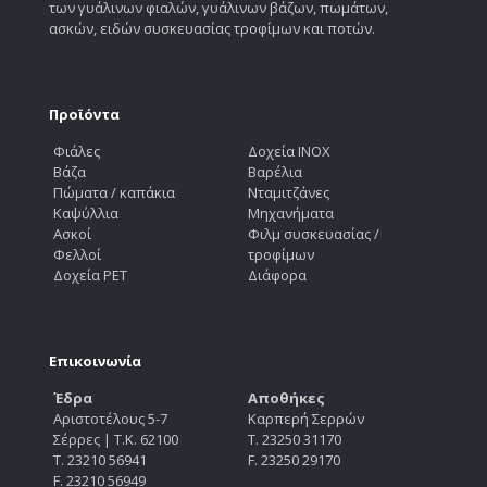
των γυάλινων φιαλών, γυάλινων βάζων, πωμάτων,
ασκών, ειδών συσκευασίας τροφίμων και ποτών.
Προϊόντα
Φιάλες
Δοχεία INOX
Βάζα
Βαρέλια
Πώματα / καπάκια
Νταμιτζάνες
Καψύλλια
Μηχανήματα
Ασκοί
Φιλμ συσκευασίας /
Φελλοί
τροφίμων
Δοχεία PET
Διάφορα
Επικοινωνία
Έδρα
Αποθήκες
Αριστοτέλους 5-7
Καρπερή Σερρών
Σέρρες | Τ.Κ. 62100
Τ. 23250 31170
Τ. 23210 56941
F. 23250 29170
F. 23210 56949