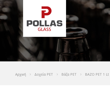
Αρχική
Δοχεία PET
Βάζα PET
ΒΑΖΟ PET 1 Lt