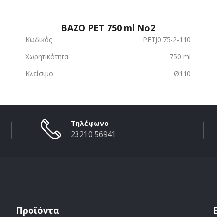
ΒΑΖΟ PET 750 ml No2
Κωδικός
PETJ0.75-2-110
Χωρητικότητα
750 ml
Κλείσιμο
Ø110
Τηλέφωνο
23210 56941
Προϊόντα