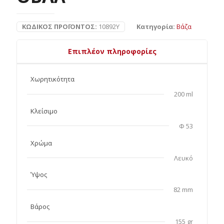
ΚΩΔΙΚΌΣ ΠΡΟΪΌΝΤΟΣ:
10892Y
Κατηγορία:
Βάζα
Επιπλέον πληροφορίες
Χωρητικότητα
200 ml
Κλείσιμο
Φ 53
Χρώμα
Λευκό
Ύψος
82 mm
Βάρος
155 gr