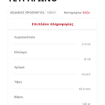
ΚΩΔΙΚΌΣ ΠΡΟΪΌΝΤΟΣ:
10893Y
Κατηγορία:
Βάζα
Επιπλέον πληροφορίες
Χωρητικότητα
210 ml
Κλείσιμο
Φ 58
Χρώμα
Λευκό
Ύψος
83.6 mm
Βάρος
140 gr