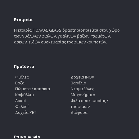
Εταιρεία
Η εταιρία ΠΟΛΛΑΣ GLASS δραστηριοποιείται στον χώρο
των γυάλινων φιαλών, γυάλινων βάζων, πωμάτων,
ασκών, ειδών συσκευασίας τροφίμων και ποτών.
Προϊόντα
Φιάλες
Δοχεία INOX
Βάζα
Βαρέλια
Πώματα / καπάκια
Νταμιτζάνες
Καψύλλια
Μηχανήματα
Ασκοί
Φιλμ συσκευασίας /
Φελλοί
τροφίμων
Δοχεία PET
Διάφορα
Επικοινωνία