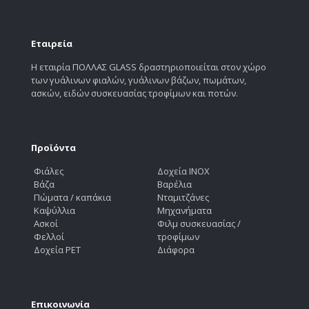
Εταιρεία
Η εταιρία ΠΟΛΛΑΣ GLASS δραστηριοποιείται στον χώρο
των γυάλινων φιαλών, γυάλινων βάζων, πωμάτων,
ασκών, ειδών συσκευασίας τροφίμων και ποτών.
Προϊόντα
Φιάλες
Δοχεία INOX
Βάζα
Βαρέλια
Πώματα / καπάκια
Νταμιτζάνες
Καψύλλια
Μηχανήματα
Ασκοί
Φιλμ συσκευασίας /
Φελλοί
τροφίμων
Δοχεία PET
Διάφορα
Επικοινωνία