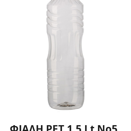
ΦΙΑΛΗ PET 1.5 Lt No5