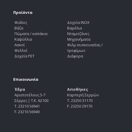
Προϊόντα
Φιάλες
Δοχεία INOX
Βάζα
Βαρέλια
Πώματα / καπάκια
Νταμιτζάνες
Καψύλλια
Μηχανήματα
Ασκοί
Φιλμ συσκευασίας /
Φελλοί
τροφίμων
Δοχεία PET
Διάφορα
Επικοινωνία
Έδρα
Αποθήκες
Αριστοτέλους 5-7
Καρπερή Σερρών
Σέρρες | Τ.Κ. 62100
Τ. 23250 31170
Τ. 23210 56941
F. 23250 29170
F. 23210 56949