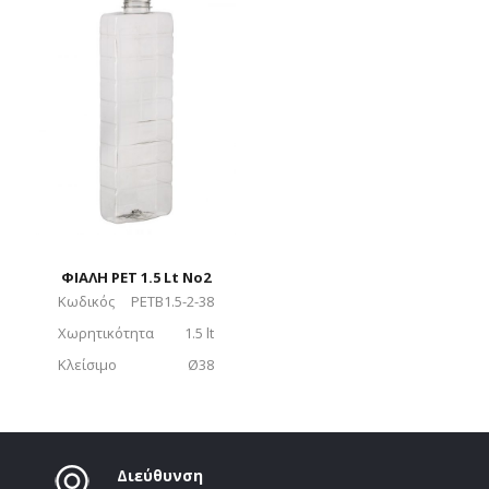
ΦΙΑΛΗ PET 1.5 Lt No2
Κωδικός
PETB1.5-2-38
Χωρητικότητα
1.5 lt
Κλείσιμο
Ø38
Διεύθυνση