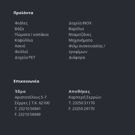
Προϊόντα
Φιάλες
Δοχεία INOX
Βάζα
Βαρέλια
Πώματα / καπάκια
Νταμιτζάνες
Καψύλλια
Μηχανήματα
Ασκοί
Φιλμ συσκευασίας /
Φελλοί
τροφίμων
Δοχεία PET
Διάφορα
Επικοινωνία
Έδρα
Αποθήκες
Αριστοτέλους 5-7
Καρπερή Σερρών
Σέρρες | Τ.Κ. 62100
Τ. 23250 31170
Τ. 23210 56941
F. 23250 29170
F. 23210 56949