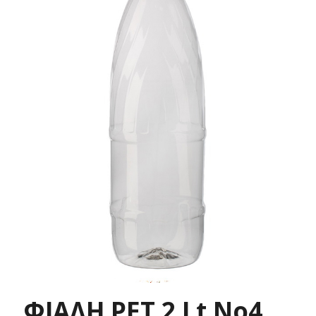
ΦΙΑΛΗ PET 2 Lt No4