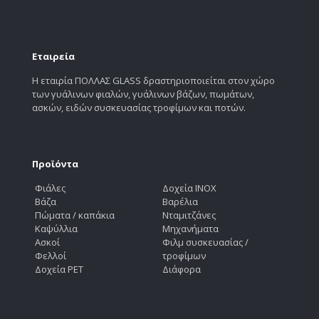
Εταιρεία
Η εταιρία ΠΟΛΛΑΣ GLASS δραστηριοποιείται στον χώρο
των γυάλινων φιαλών, γυάλινων βάζων, πωμάτων,
ασκών, ειδών συσκευασίας τροφίμων και ποτών.
Προϊόντα
Φιάλες
Δοχεία INOX
Βάζα
Βαρέλια
Πώματα / καπάκια
Νταμιτζάνες
Καψύλλια
Μηχανήματα
Ασκοί
Φιλμ συσκευασίας /
Φελλοί
τροφίμων
Δοχεία PET
Διάφορα