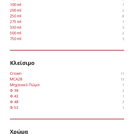
100 ml
1
200 ml
2
250 ml
8
275 ml
1
330 ml
5
500 ml
2
750 ml
5
Κλείσιμο
Crown
11
MCA28
13
Μηχανικό Πώμα
1
Φ 38
2
Φ 43
1
Φ 48
3
Φ 53
1
Χρώμα