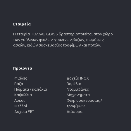
Εταιρεία
Η εταιρία ΠΟΛΛΑΣ GLASS δραστηριοποιείται στον χώρο
των γυάλινων φιαλών, γυάλινων βάζων, πωμάτων,
ασκών, ειδών συσκευασίας τροφίμων και ποτών.
Προϊόντα
Φιάλες
Δοχεία INOX
Βάζα
Βαρέλια
Πώματα / καπάκια
Νταμιτζάνες
Καψύλλια
Μηχανήματα
Ασκοί
Φιλμ συσκευασίας /
Φελλοί
τροφίμων
Δοχεία PET
Διάφορα