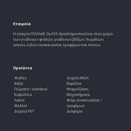
Εταιρεία
Η εταιρία ΠΟΛΛΑΣ GLASS δραστηριοποιείται στον χώρο
των γυάλινων φιαλών, γυάλινων βάζων, πωμάτων,
ασκών, ειδών συσκευασίας τροφίμων και ποτών.
Προϊόντα
Φιάλες
Δοχεία INOX
Βάζα
Βαρέλια
Πώματα / καπάκια
Νταμιτζάνες
Καψύλλια
Μηχανήματα
Ασκοί
Φιλμ συσκευασίας /
Φελλοί
τροφίμων
Δοχεία PET
Διάφορα