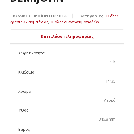
ΚΩΔΙΚΌΣ ΠΡΟΪΌΝΤΟΣ:
837RF
Κατηγορίες:
Φιάλες
κρασιού / σαμπάνιας
,
Φιάλες οινοπνευματωδών
Επιπλέον πληροφορίες
Χωρητικότητα
5 lt
Κλείσιμο
PP35
Χρώμα
Λευκό
Ύψος
346.8 mm
Βάρος