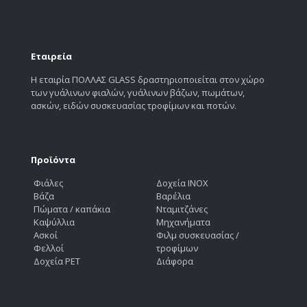
Εταιρεία
Η εταιρία ΠΟΛΛΑΣ GLASS δραστηριοποιείται στον χώρο
των γυάλινων φιαλών, γυάλινων βάζων, πωμάτων,
ασκών, ειδών συσκευασίας τροφίμων και ποτών.
Προϊόντα
Φιάλες
Δοχεία INOX
Βάζα
Βαρέλια
Πώματα / καπάκια
Νταμιτζάνες
Καψύλλια
Μηχανήματα
Ασκοί
Φιλμ συσκευασίας /
Φελλοί
τροφίμων
Δοχεία PET
Διάφορα