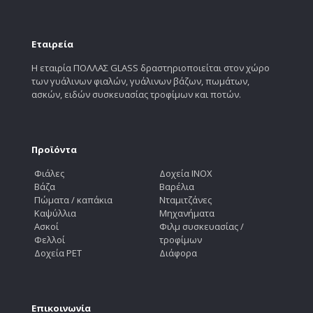
Εταιρεία
Η εταιρία ΠΟΛΛΑΣ GLASS δραστηριοποιείται στον χώρο
των γυάλινων φιαλών, γυάλινων βάζων, πωμάτων,
ασκών, ειδών συσκευασίας τροφίμων και ποτών.
Προϊόντα
Φιάλες
Δοχεία INOX
Βάζα
Βαρέλια
Πώματα / καπάκια
Νταμιτζάνες
Καψύλλια
Μηχανήματα
Ασκοί
Φιλμ συσκευασίας /
Φελλοί
τροφίμων
Δοχεία PET
Διάφορα
Επικοινωνία