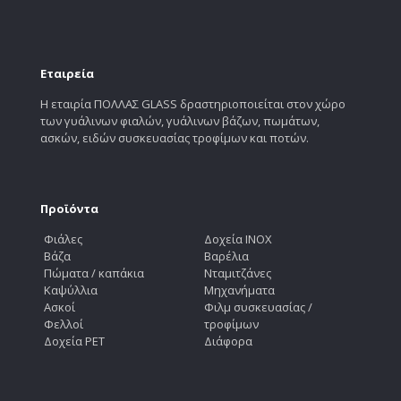
Εταιρεία
Η εταιρία ΠΟΛΛΑΣ GLASS δραστηριοποιείται στον χώρο
των γυάλινων φιαλών, γυάλινων βάζων, πωμάτων,
ασκών, ειδών συσκευασίας τροφίμων και ποτών.
Προϊόντα
Φιάλες
Δοχεία INOX
Βάζα
Βαρέλια
Πώματα / καπάκια
Νταμιτζάνες
Καψύλλια
Μηχανήματα
Ασκοί
Φιλμ συσκευασίας /
Φελλοί
τροφίμων
Δοχεία PET
Διάφορα