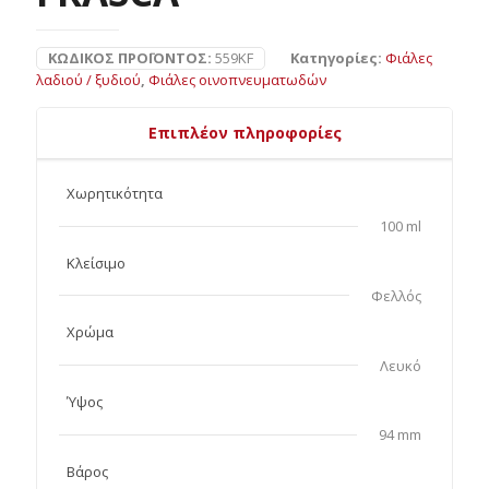
ΚΩΔΙΚΌΣ ΠΡΟΪΌΝΤΟΣ:
559KF
Κατηγορίες:
Φιάλες
λαδιού / ξυδιού
,
Φιάλες οινοπνευματωδών
Επιπλέον πληροφορίες
Χωρητικότητα
100 ml
Κλείσιμο
Φελλός
Χρώμα
Λευκό
Ύψος
94 mm
Βάρος