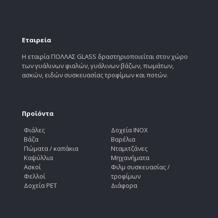
Εταιρεία
Η εταιρία ΠΟΛΛΑΣ GLASS δραστηριοποιείται στον χώρο
των γυάλινων φιαλών, γυάλινων βάζων, πωμάτων,
ασκών, ειδών συσκευασίας τροφίμων και ποτών.
Προϊόντα
Φιάλες
Δοχεία INOX
Βάζα
Βαρέλια
Πώματα / καπάκια
Νταμιτζάνες
Καψύλλια
Μηχανήματα
Ασκοί
Φιλμ συσκευασίας /
Φελλοί
τροφίμων
Δοχεία PET
Διάφορα