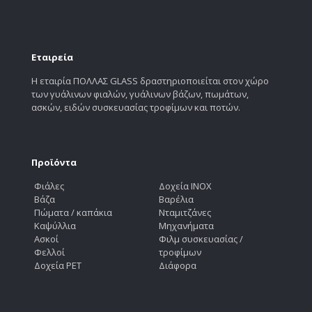
Εταιρεία
Η εταιρία ΠΟΛΛΑΣ GLASS δραστηριοποιείται στον χώρο
των γυάλινων φιαλών, γυάλινων βάζων, πωμάτων,
ασκών, ειδών συσκευασίας τροφίμων και ποτών.
Προϊόντα
Φιάλες
Δοχεία INOX
Βάζα
Βαρέλια
Πώματα / καπάκια
Νταμιτζάνες
Καψύλλια
Μηχανήματα
Ασκοί
Φιλμ συσκευασίας /
Φελλοί
τροφίμων
Δοχεία PET
Διάφορα