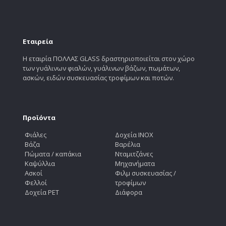
Εταιρεία
Η εταιρία ΠΟΛΛΑΣ GLASS δραστηριοποιείται στον χώρο
των γυάλινων φιαλών, γυάλινων βάζων, πωμάτων,
ασκών, ειδών συσκευασίας τροφίμων και ποτών.
Προϊόντα
Φιάλες
Δοχεία INOX
Βάζα
Βαρέλια
Πώματα / καπάκια
Νταμιτζάνες
Καψύλλια
Μηχανήματα
Ασκοί
Φιλμ συσκευασίας /
Φελλοί
τροφίμων
Δοχεία PET
Διάφορα